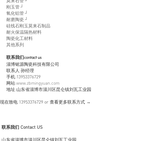
莫来石管 ┘
刚玉管 ┘
氧化铝管 ┘
耐磨陶瓷 ┘
硅线石刚玉莫来石制品
耐火保温隔热材料
陶瓷化工材料
其他系列
联系我们
contact us
淄博铭源陶瓷科技有限公司
联系人:孙经理
手机:13953376729
网站:
www.zbmingyuan.com
地址:山东省淄博市淄川区昆仑镇刘瓦工业园
现在致电
13953376729
or 查看更多联系方式 →
联系我们 Contact US
山东省淄博市淄川区昆仑镇刘瓦工业园