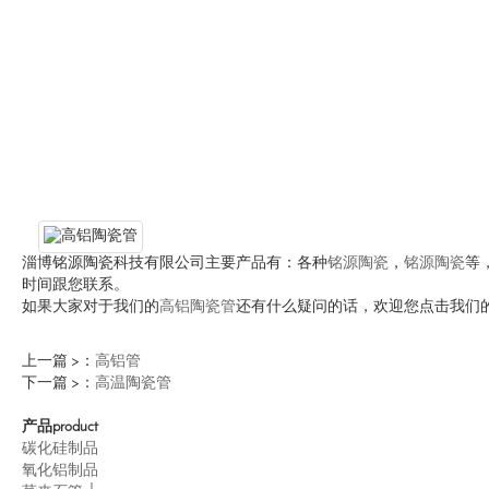
淄博铭源陶瓷科技有限公司主要产品有：各种
铭源陶瓷
，
铭源陶瓷
等
时间跟您联系。
如果大家对于我们的
高铝陶瓷管
还有什么疑问的话，欢迎您点击我们
上一篇 >：
高铝管
下一篇 >：
高温陶瓷管
产品
product
碳化硅制品
氧化铝制品