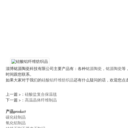
淄博铭源陶瓷科技有限公司主要产品有：各种
铭源陶瓷
，
铭源陶瓷
等
时间跟您联系。
如果大家对于我们的
硅酸铝纤维纺织品
还有什么疑问的话，欢迎您点
上一篇 >：
硅酸盐复合保温毯
下一篇 >：
高温晶体纤维制品
产品
product
碳化硅制品
氧化铝制品