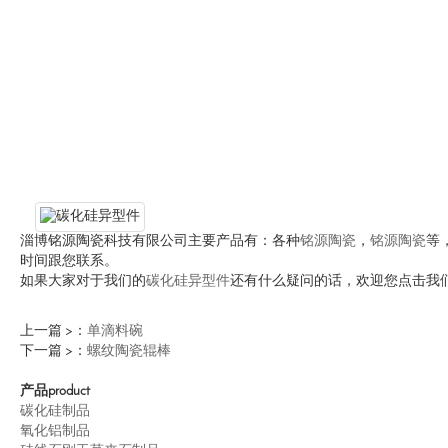
淄博铭源陶瓷科技有限公司主要产品有：各种
铭源陶瓷
，
铭源陶瓷
等
时间跟您联系。
如果大家对于我们的
碳化硅异型件
还有什么疑问的话，欢迎您点击我
上一篇 >：
单滴料碗
下一篇 >：
螺纹陶瓷辊棒
产品
product
碳化硅制品
氧化铝制品