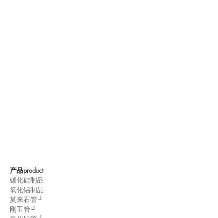
产品
product
碳化硅制品
氧化铝制品
莫来石管 ┘
刚玉管 ┘